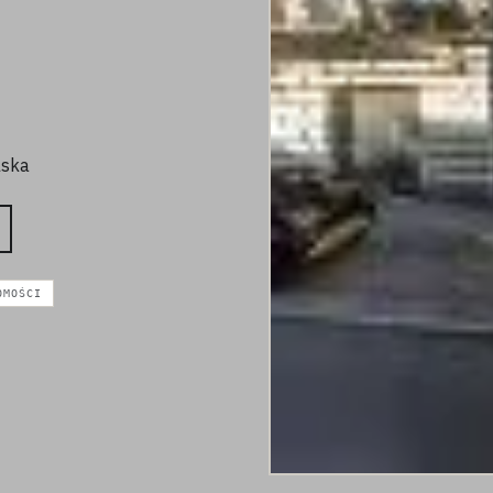
lska
OMOŚCI