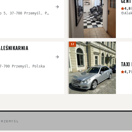
GENT
4,8
Generała Józefa Sowińskiego 5, 37-700 Przemyśl, Polska
Ale
12
ALEŚNIKARNIA
TAXI
7-700 Przemyśl, Polska
4,7
PRZEMYŚL