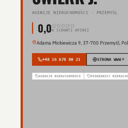
AGENCJE NIERUCHOMOŚCI
·
PRZEMYŚL
0,0
0
{COUNT} OPINII
Adama Mickiewicza 9, 37-700 Przemyśl, Po
+48 16 678 80 21
STRONA WWW
AGENCJE NIERUCHOMOŚCI
POŚREDNICY NIERUCH