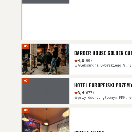
05
BARBER HOUSE GOLDEN CU
4,8
(
99
)
Aleksandra Dworskiego 9, 3
07
HOTEL EUROPEJSKI PRZEM
H
3,4
(
677
)
09