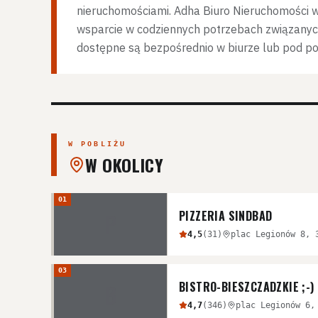
nieruchomościami. Adha Biuro Nieruchomości wp
wsparcie w codziennych potrzebach związanyc
dostępne są bezpośrednio w biurze lub pod p
W POBLIŻU
W OKOLICY
01
PIZZERIA SINDBAD
P
4,5
(
31
)
plac Legionów 8, 
03
BISTRO-BIESZCZADZKIE ;-)
B
4,7
(
346
)
plac Legionów 6,