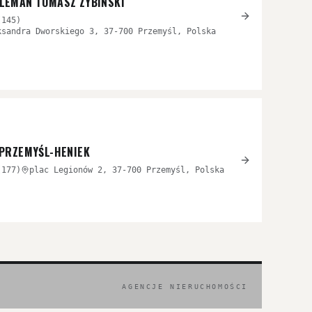
LEMAN TOMASZ ZYBIŃSKI
(
145
)
ksandra Dworskiego 3, 37-700 Przemyśl, Polska
 PRZEMYŚL-HENIEK
(
177
)
plac Legionów 2, 37-700 Przemyśl, Polska
AGENCJE NIERUCHOMOŚCI