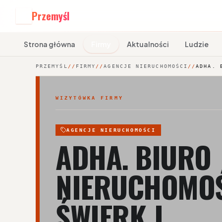
Przemyśl
P
Strona główna
Firmy
Aktualności
Ludzie
PRZEMYŚL
//
FIRMY
//
AGENCJE NIERUCHOMOŚCI
//
ADHA. 
WIZYTÓWKA FIRMY
AGENCJE NIERUCHOMOŚCI
ADHA. BIURO
NIERUCHOMOŚ
ŚWIERK J.