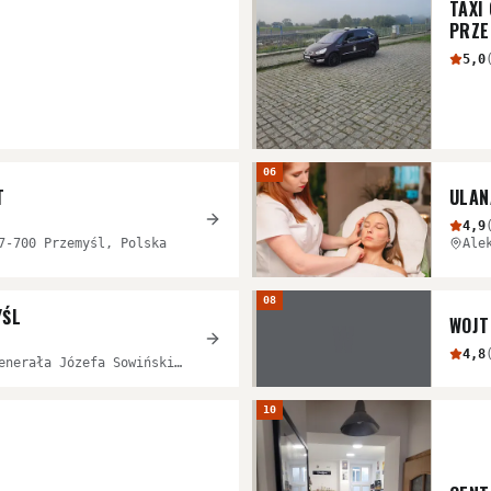
TAXI
PRZE
5,0
06
T
ULAN
4,9
7-700 Przemyśl, Polska
Ale
08
YŚL
WOJT
W
4,8
przy dworcu głównym PKP, Generała Józefa Sowińskiego 4, 37-700 Przemyśl, Polska
10