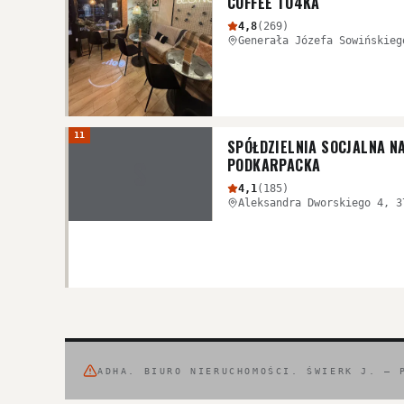
COFFEE TO4KA
4,8
(
269
)
11
SPÓŁDZIELNIA SOCJALNA N
S
PODKARPACKA
4,1
(
185
)
Aleksandra Dworskiego 4, 3
ADHA. BIURO NIERUCHOMOŚCI. ŚWIERK J.
—